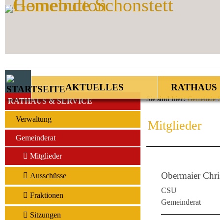
Zum Inhalt
,
zur Navigation
oder
zur Startseite
springen.
AKTUELLES
RATHAUS 
Sie sind hier:
Gemeinde S
RATHAUS & SERVICE
Verwaltung
Mitglieder
Gemeinderat
Mitglieder
Obermaier Chri
Ausschüsse
CSU
Fraktionen
Gemeinderat
Sitzungen