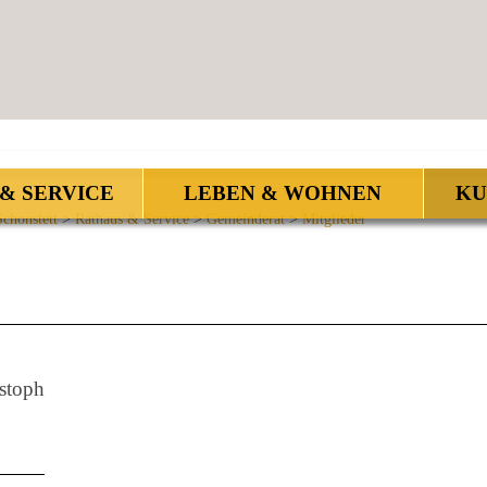
& SERVICE
LEBEN & WOHNEN
KU
chonstett
>
Rathaus & Service
>
Gemeinderat
>
Mitglieder
stoph