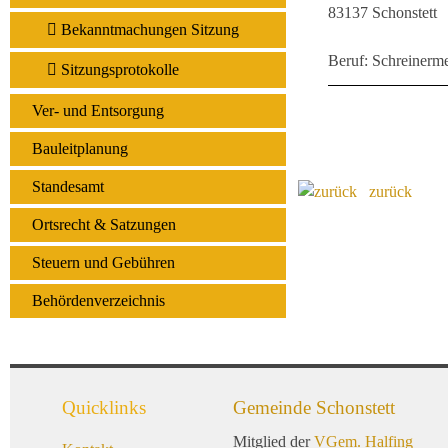
83137 Schonstett
Bekanntmachungen Sitzung
Beruf: Schreinerme
Sitzungsprotokolle
Ver- und Entsorgung
Bauleitplanung
Standesamt
zurück
Ortsrecht & Satzungen
Steuern und Gebühren
Behördenverzeichnis
Quicklinks
Gemeinde Schonstett
Mitglied der
VGem. Halfing