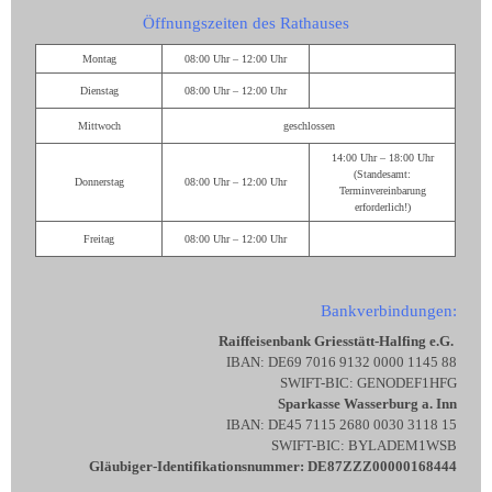
Öffnungszeiten des Rathauses
Montag
08:00 Uhr – 12:00 Uhr
Dienstag
08:00 Uhr – 12:00 Uhr
Mittwoch
geschlossen
14:00 Uhr – 18:00 Uhr
(Standesamt:
Donnerstag
08:00 Uhr – 12:00 Uhr
Terminvereinbarung
erforderlich!)
Freitag
08:00 Uhr – 12:00 Uhr
Bankverbindungen:
Raiffeisenbank Griesstätt-Halfing e.G.
IBAN: DE69 7016 9132 0000 1145 88
SWIFT-BIC: GENODEF1HFG
Sparkasse Wasserburg a. Inn
IBAN: DE45 7115 2680 0030 3118 15
SWIFT-BIC: BYLADEM1WSB
Gläubiger-Identifikationsnummer: DE87ZZZ00000168444