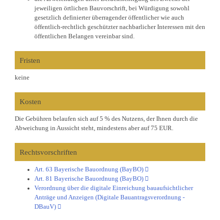
jeweiligen örtlichen Bauvorschrift, bei Würdigung sowohl
gesetzlich definierter überragender öffentlicher wie auch
öffentlich-rechtlich geschützter nachbarlicher Interessen mit den
öffentlichen Belangen vereinbar sind.
Fristen
keine
Kosten
Die Gebühren belaufen sich auf 5 % des Nutzens, der Ihnen durch die
Abweichung in Aussicht steht, mindestens aber auf 75 EUR.
Rechtsvorschriften
Art. 63 Bayerische Bauordnung (BayBO)
Art. 81 Bayerische Bauordnung (BayBO)
Verordnung über die digitale Einreichung bauaufsichtlicher
Anträge und Anzeigen (Digitale Bauantragsverordnung -
DBauV)