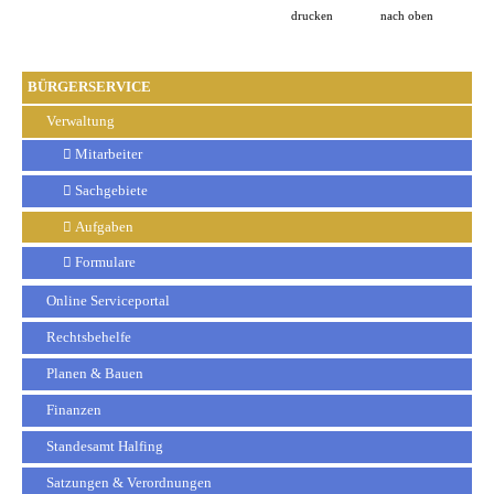
drucken
nach oben
BÜRGERSERVICE
Verwaltung
Mitarbeiter
Sachgebiete
Aufgaben
Formulare
Online Serviceportal
Rechtsbehelfe
Planen & Bauen
Finanzen
Standesamt Halfing
Satzungen & Verordnungen