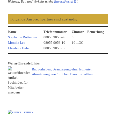
Wohnen, Bau und Verkehr (siehe
BayernPortal
)
Folgende Ansprechpartner sind zuständig:
Name
Telefonnummer
Zimmer
Bemerkung
Stephanie Rottmoser
08055 9053-26
6
Monika Lex
08055 9053-10
10 1.OG
Elisabeth Huber
08055 9053-35
6
Weiterführende Links
Bauvorhaben; Beantragung einer isolierten
Abweichung von örtlichen Bauvorschriften
zurück