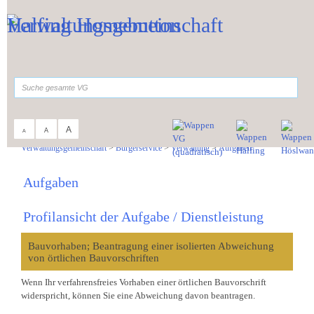
Zum Inhalt
,
zur Navigation
oder
zur Startseite
springen.
suchen
A
A
A
Sie sind hier:
Verwaltungsgemeinschaft
>
Bürgerservice
>
Verwaltung
>
Aufgaben
Aufgaben
Profilansicht der Aufgabe / Dienstleistung
Bauvorhaben; Beantragung einer isolierten Abweichung
von örtlichen Bauvorschriften
Wenn Ihr verfahrensfreies Vorhaben einer örtlichen Bauvorschrift
widerspricht, können Sie eine Abweichung davon beantragen.