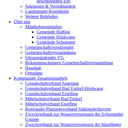
geschlossenen Ehe
Satzungen & Verordnungen
Landratsamt Rosenheim
Weitere Behörden
Über uns
Mitgliedsgemeinden
Gemeinde Halfing
Gemeinde Höslwang
Gemeinde Schonstett
Gemeinschaftsvorsitzender
Gemeinschaftsversammlung
Sitzungskalender VG
Bekanntmachungen Gemeinschaftsversammlung
Haushalt
Ortspläne
Kommunale Zusammenarbeit
Grundschulverband Amerang
Grundschulverband Bad Endorf-Höslwang
Grundschulverband Eiselfing
Mittelschulverband Bad Endorf
Mittelschulverband Eiselfing
Regionaler Planungsverband Südostoberbayern
Zweckverband zur Wasserversorgung der Schonstetter
Gruppe
Zweckverband zur Wasserversorgung der Harpfinger