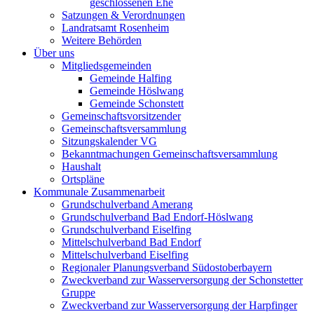
geschlossenen Ehe
Satzungen & Verordnungen
Landratsamt Rosenheim
Weitere Behörden
Über uns
Mitgliedsgemeinden
Gemeinde Halfing
Gemeinde Höslwang
Gemeinde Schonstett
Gemeinschaftsvorsitzender
Gemeinschaftsversammlung
Sitzungskalender VG
Bekanntmachungen Gemeinschaftsversammlung
Haushalt
Ortspläne
Kommunale Zusammenarbeit
Grundschulverband Amerang
Grundschulverband Bad Endorf-Höslwang
Grundschulverband Eiselfing
Mittelschulverband Bad Endorf
Mittelschulverband Eiselfing
Regionaler Planungsverband Südostoberbayern
Zweckverband zur Wasserversorgung der Schonstetter
Gruppe
Zweckverband zur Wasserversorgung der Harpfinger