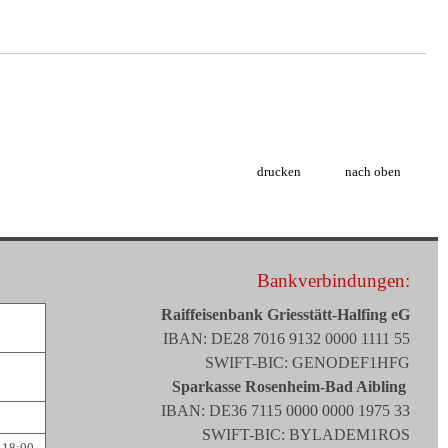
drucken
nach oben
Bankverbindungen:
Raiffeisenbank Griesstätt-Halfing eG
IBAN: DE28 7016 9132 0000 1111 55
SWIFT-BIC: GENODEF1HFG
Sparkasse Rosenheim-Bad Aibling
IBAN: DE36 7115 0000 0000 1975 33
SWIFT-BIC: BYLADEM1ROS