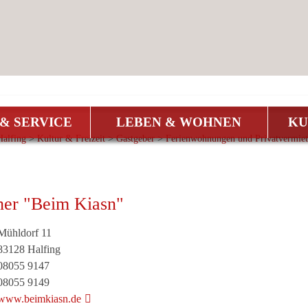
& SERVICE
LEBEN & WOHNEN
KU
alfing
>
Kultur & Freizeit
>
Gastgeber
>
Ferienwohnungen und Privatvermiet
her
"Beim Kiasn"
Mühldorf 11
83128
Halfing
08055 9147
08055 9149
www.beimkiasn.de