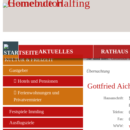
Zum Inhalt
,
zur Navigation
oder
zur Startseite
springen.
AKTUELLES
RATHAUS 
Sie sind hier:
Gemeinde H
KULTUR & FREIZEIT
Gastgeber
Übernachtung
Hotels und Pensionen
Gottfried Aic
Ferienwohnungen und
Hausanschrift:
Privatvermieter
Festspiele Immling
Telefon:
Fax:
Ausflugsziele
WWW: