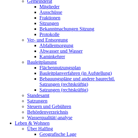
Gemeinderat
Mitglieder
Ausschüsse
Fraktionen
Sitzungen
Bekanntmachungen Sitzung
Protokolle
Ver- und Entsorgung
Abfallentsorgung
Abwasser und Wasser
Kaminkehrer
Bauleitplanung
Flächennutzungsplan
Bauleitplanverfahren (in Aufstellung)
Bebauungspläne und andere baurechtl.
Satzungen (rechtskräftig)
Satzungen (rechtskräftig)
Standesamt
Satzungen
Steuern und Gebühren
Behördenverzeichnis
Wasserqualität/-analyse
Leben & Wohnen
Über Halfing
Geografische Lage