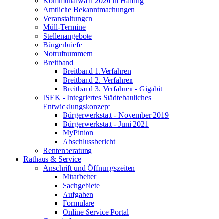
Kommunalwahl 2026 in Halfing
Amtliche Bekanntmachungen
Veranstaltungen
Müll-Termine
Stellenangebote
Bürgerbriefe
Notrufnummern
Breitband
Breitband 1.Verfahren
Breitband 2. Verfahren
Breitband 3. Verfahren - Gigabit
ISEK - Integriertes Städtebauliches
Entwicklungskonzept
Bürgerwerkstatt - November 2019
Bürgerwerkstatt - Juni 2021
MyPinion
Abschlussbericht
Rentenberatung
Rathaus & Service
Anschrift und Öffnungszeiten
Mitarbeiter
Sachgebiete
Aufgaben
Formulare
Online Service Portal