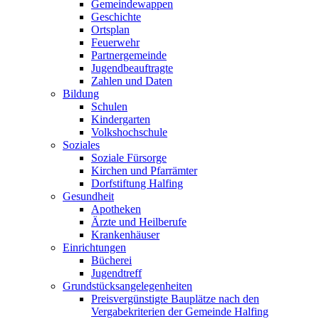
Gemeindewappen
Geschichte
Ortsplan
Feuerwehr
Partnergemeinde
Jugendbeauftragte
Zahlen und Daten
Bildung
Schulen
Kindergarten
Volkshochschule
Soziales
Soziale Fürsorge
Kirchen und Pfarrämter
Dorfstiftung Halfing
Gesundheit
Apotheken
Ärzte und Heilberufe
Krankenhäuser
Einrichtungen
Bücherei
Jugendtreff
Grundstücksangelegenheiten
Preisvergünstigte Bauplätze nach den
Vergabekriterien der Gemeinde Halfing