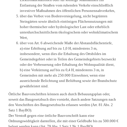
Entlastung der Straßen vom ruhenden Verkehr einschließlich
investiver Maßnahmen des öffentlichen Personennahverkehrs,
über das Verbot von Bodenversiegelung, nicht begrünten
Steingärten sowie ähnlich eintönigen Flächennutzungen mit
hoher thermischer oder hydrologischer Last oder erheblich
unterdurchschnittlichem ökologischem oder wohnklimatischem
Wert,
über von Art. 6 abweichende Maße der Abstandsflächentiefe,
a) eine Erhöhung auf bis zu 1,0 H, mindestens 3 m,
insbesondere, wenn dies die Erhaltung des Ortsbildes im
Gemeindegebiet oder in Teilen des Gemeindegebiets bezweckt
oder der Verbesserung oder Erhaltung der Wohnqualität dient,
b) eine Verkürzung auf bis zu 0,4 H, mindestens 3 m, in
Gemeinden mit mehr als 250.000 Einwohner, wenn eine
ausreichende Belichtung und Belüftung sowie der Brandschutz
gewährleistet sind.
Örtliche Bauvorschriften können auch durch Bebauungsplan oder,
soweit das Baugesetzbuch dies vorsieht, durch andere Satzungen nach
den Vorschriften des Baugesetzbuchs erlassen werden (Art. 81 Abs. 2
Satz 1 BayBO).
Der Verstoß gegen eine örtliche Bauvorschrift kann eine
Ordnungswidrigkeit darstellen, die mit einer Geldbuße bis zu 500.000 €
belegt werden kann (Art. 79 Abs. 1 Satz 1 Nr. 1 BayBO).