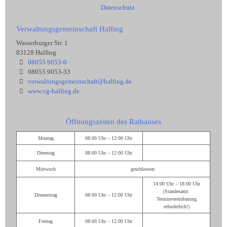
Datenschutz
Verwaltungsgemeinschaft Halfing
Wasserburger Str. 1
83128 Halfing
08055 9053-0
08055 9053-33
verwaltungsgemeinschaft@halfing.de
www.vg-halfing.de
Öffnungszeiten des Rathauses
Montag
08:00 Uhr – 12:00 Uhr
Dienstag
08:00 Uhr – 12:00 Uhr
Mittwoch
geschlossen
14:00 Uhr – 18:00 Uhr
(Standesamt:
Donnerstag
08:00 Uhr – 12:00 Uhr
Terminvereinbarung
erforderlich!)
Freitag
08:00 Uhr – 12:00 Uhr