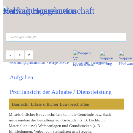
Zum Inhalt
,
zur Navigation
oder
zur Startseite
springen.
suchen
A
A
A
Sie sind hier:
Verwaltungsgemeinschaft
>
Bürgerservice
>
Verwaltung
>
Aufgaben
Aufgaben
Profilansicht der Aufgabe / Dienstleistung
Baurecht; Erlass örtlicher Bauvorschriften
Mittels örtlicher Bauvorschriften kann die Gemeinde bzw. Stadt
insbesondere die Gestaltung von Gebäuden (z. B. Dachform,
Materialien usw.), Werbeanlagen und Grundstücken (z. B.
Einfriedungen, Verbot von Steingärten usw.) regeln.