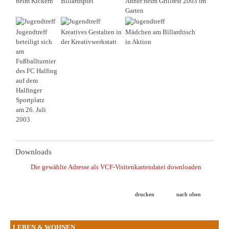
beim Kickern
Billardspiel
Anner beim Grillfest 2003 im
Garten
Jugendtreff
Kreatives Gestalten in
Mädchen am Billardtisch
beteiligt sich
der Kreativwerkstatt
in Aktion
am
Fußballturnier
des FC Halfing
auf dem
Halfinger
Sportplatz
am 26. Juli
2003
Downloads
Die gewählte Adresse als VCF-Visitenkartendatei downloaden
drucken
nach oben
LEBEN & WOHNEN