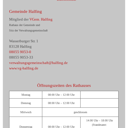
Gemeinde Halfing
Mitglied der
VGem. Halfing
Rathaus der Gemeinde und
Sitz der Verwaltungsgemeinschaft
Wasserburger Str. 1
83128 Halfing
08055 9053-0
08055 9053-33
verwaltungsgemeinschaft@halfing.de
www.vg-halfing.de
Öffnungszeiten des Rathauses
Montag
08:00 Uhr – 12:00 Uhr
Dienstag
08:00 Uhr – 12:00 Uhr
Mittwoch
geschlossen
14:00 Uhr – 18:00 Uhr
(Standesamt:
Donnerstag
08:00 Uhr – 12:00 Uhr