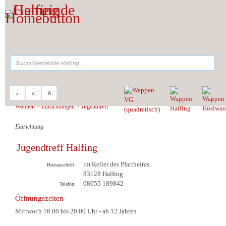
Zum Inhalt
,
zur Navigation
oder
zur Startseite
springen.
suchen
A
A
A
Sie sind hier:
Gemeinde Halfing
>
Leben &
Wohnen
>
Einrichtungen
>
Jugendtreff
Einrichtung
Jugendtreff Halfing
im Keller des Pfarrheims
Hausanschrift:
83128
Halfing
08055 189842
Telefon:
Öffnungszeiten
Mittwoch 16.00 bis 20.00 Uhr - ab 12 Jahren