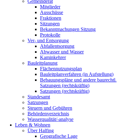
Gemeinderat
Mitglieder
Ausschüsse
Fraktionen
Sitzungen
Bekanntmachungen Sitzung
Protokolle
Ver- und Entsorgung
Abfallentsorgung
Abwasser und Wasser
Kaminkehrer
Bauleitplanung
Flächennutzungsplan
Bauleitplanverfahren (in Aufstellung)
Bebauungspläne und andere baurechtl.
Satzungen (rechtskräftig)
Satzungen (rechtskräftig)
Standesamt
Satzungen
Steuern und Gebühren
Behördenverzeichnis
Wasserqualität/-analyse
Leben & Wohnen
Über Halfing
Geografische Lage