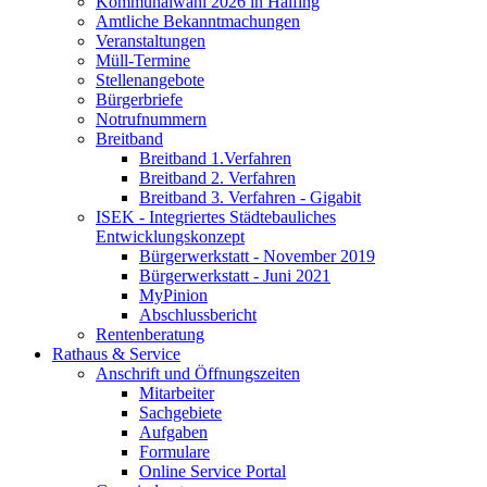
Kommunalwahl 2026 in Halfing
Amtliche Bekanntmachungen
Veranstaltungen
Müll-Termine
Stellenangebote
Bürgerbriefe
Notrufnummern
Breitband
Breitband 1.Verfahren
Breitband 2. Verfahren
Breitband 3. Verfahren - Gigabit
ISEK - Integriertes Städtebauliches
Entwicklungskonzept
Bürgerwerkstatt - November 2019
Bürgerwerkstatt - Juni 2021
MyPinion
Abschlussbericht
Rentenberatung
Rathaus & Service
Anschrift und Öffnungszeiten
Mitarbeiter
Sachgebiete
Aufgaben
Formulare
Online Service Portal