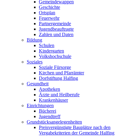
Gemeindewappen
Geschichte
Ortsplan
Feuerwehr
Partnergemeinde
Jugendbeauftragte
Zahlen und Daten
Bildung
Schulen
Kindergarten
Volkshochschule
Soziales
Soziale Fürsorge
Kirchen und Pfarrämter
Dorfstiftung Halfing
Gesundheit
Apotheken
Ärzte und Heilberufe
Krankenhäuser
Einrichtungen
Bücherei
Jugendtreff
Grundstücksangelegenheiten
Preisvergünstigte Bauplätze nach den
Vergabekriterien der Gemeinde Halfing