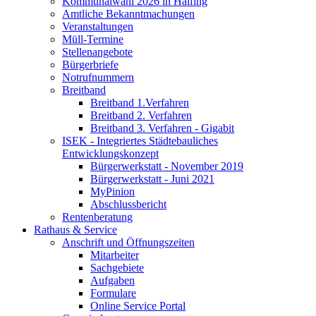
Kommunalwahl 2026 in Halfing
Amtliche Bekanntmachungen
Veranstaltungen
Müll-Termine
Stellenangebote
Bürgerbriefe
Notrufnummern
Breitband
Breitband 1.Verfahren
Breitband 2. Verfahren
Breitband 3. Verfahren - Gigabit
ISEK - Integriertes Städtebauliches
Entwicklungskonzept
Bürgerwerkstatt - November 2019
Bürgerwerkstatt - Juni 2021
MyPinion
Abschlussbericht
Rentenberatung
Rathaus & Service
Anschrift und Öffnungszeiten
Mitarbeiter
Sachgebiete
Aufgaben
Formulare
Online Service Portal