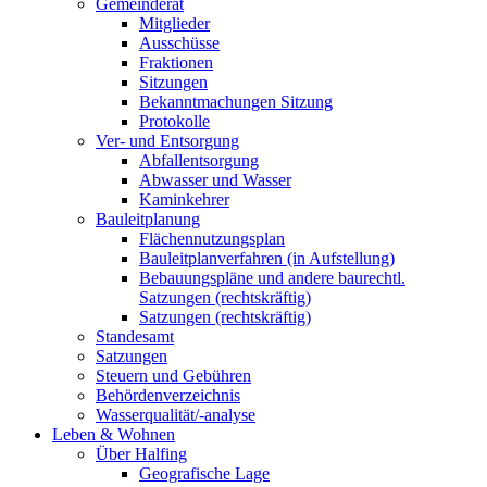
Gemeinderat
Mitglieder
Ausschüsse
Fraktionen
Sitzungen
Bekanntmachungen Sitzung
Protokolle
Ver- und Entsorgung
Abfallentsorgung
Abwasser und Wasser
Kaminkehrer
Bauleitplanung
Flächennutzungsplan
Bauleitplanverfahren (in Aufstellung)
Bebauungspläne und andere baurechtl.
Satzungen (rechtskräftig)
Satzungen (rechtskräftig)
Standesamt
Satzungen
Steuern und Gebühren
Behördenverzeichnis
Wasserqualität/-analyse
Leben & Wohnen
Über Halfing
Geografische Lage