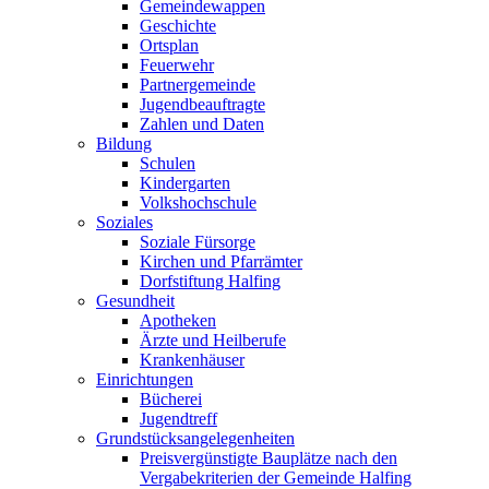
Gemeindewappen
Geschichte
Ortsplan
Feuerwehr
Partnergemeinde
Jugendbeauftragte
Zahlen und Daten
Bildung
Schulen
Kindergarten
Volkshochschule
Soziales
Soziale Fürsorge
Kirchen und Pfarrämter
Dorfstiftung Halfing
Gesundheit
Apotheken
Ärzte und Heilberufe
Krankenhäuser
Einrichtungen
Bücherei
Jugendtreff
Grundstücksangelegenheiten
Preisvergünstigte Bauplätze nach den
Vergabekriterien der Gemeinde Halfing