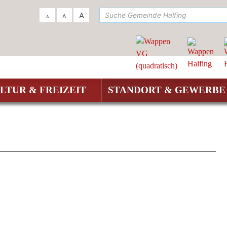
su
A
A
A
LTUR & FREIZEIT
STANDORT & GEWERBE