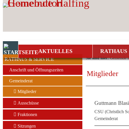
Zum Inhalt
,
zur Navigation
oder
zur Startseite
springen.
AKTUELLES
RATHAUS 
Sie sind hier:
Gemeinde H
RATHAUS & SERVICE
Anschrift und Öffnungszeiten
Mitglieder
Gemeinderat
Mitglieder
Guttmann Blasi
Ausschüsse
CSU (Christlich S
Fraktionen
Gemeinderat
Sitzungen