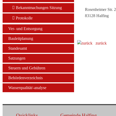
Bekanntmachungen Sitzung
Rosenheimer Str. 
83128 Halfing
Protokolle
Ver- und Entsorgung
Bauleitplanung
zurück
Standesamt
Satzungen
Steuern und Gebühren
Behördenverzeichnis
Wasserqualität/-analyse
Quicklinks
Gemeinde Halfing