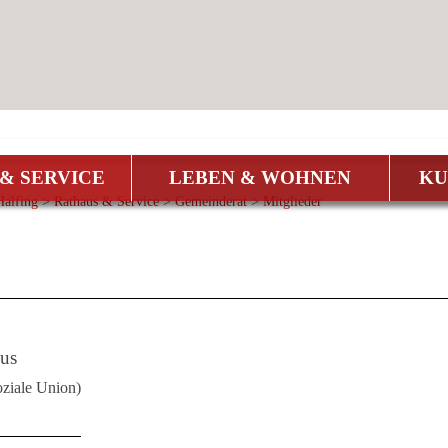
& SERVICE
LEBEN & WOHNEN
KU
alfing
>
Rathaus & Service
>
Gemeinderat
>
Mitglieder
us
oziale Union)