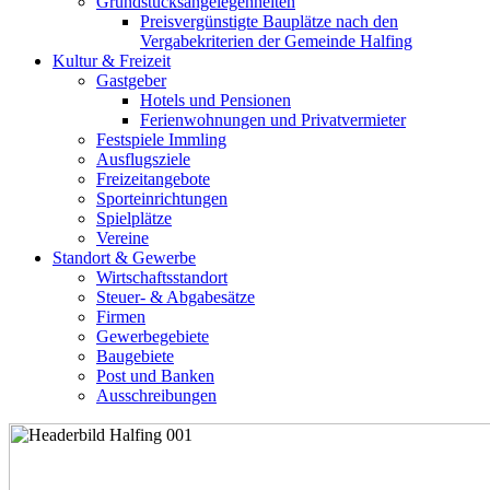
Grundstücksangelegenheiten
Preisvergünstigte Bauplätze nach den
Vergabekriterien der Gemeinde Halfing
Kultur & Freizeit
Gastgeber
Hotels und Pensionen
Ferienwohnungen und Privatvermieter
Festspiele Immling
Ausflugsziele
Freizeitangebote
Sporteinrichtungen
Spielplätze
Vereine
Standort & Gewerbe
Wirtschaftsstandort
Steuer- & Abgabesätze
Firmen
Gewerbegebiete
Baugebiete
Post und Banken
Ausschreibungen