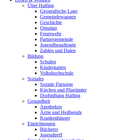
Über Halfing
Geografische Lage
Gemeindewappen
Geschichte
Ortsplan
Feuerwehr
Partnergemeinde
Jugendbeauftragte
Zahlen und Daten
Bildung
Schulen
Kindergarten
Volkshochschule
Soziales
Soziale Fürsorge
Kirchen und Pfarrämter
Dorfstiftung Halfing
Gesundheit
Apotheken
Ärzte und Heilberufe
Krankenhäuser
Einrichtungen
Bücherei
Jugendtreff