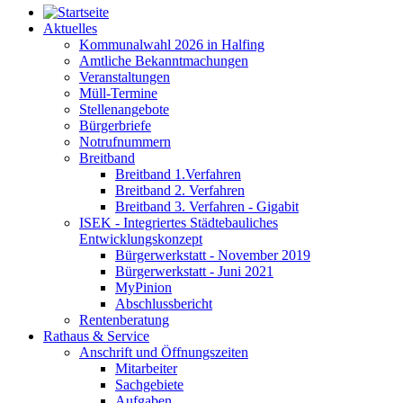
Aktuelles
Kommunalwahl 2026 in Halfing
Amtliche Bekanntmachungen
Veranstaltungen
Müll-Termine
Stellenangebote
Bürgerbriefe
Notrufnummern
Breitband
Breitband 1.Verfahren
Breitband 2. Verfahren
Breitband 3. Verfahren - Gigabit
ISEK - Integriertes Städtebauliches
Entwicklungskonzept
Bürgerwerkstatt - November 2019
Bürgerwerkstatt - Juni 2021
MyPinion
Abschlussbericht
Rentenberatung
Rathaus & Service
Anschrift und Öffnungszeiten
Mitarbeiter
Sachgebiete
Aufgaben