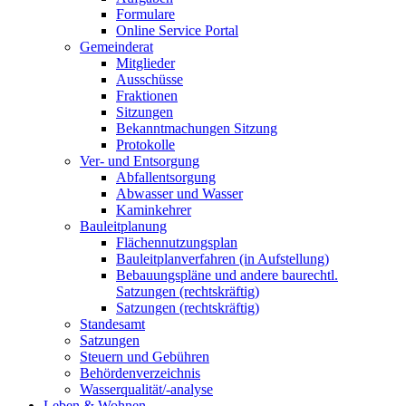
Formulare
Online Service Portal
Gemeinderat
Mitglieder
Ausschüsse
Fraktionen
Sitzungen
Bekanntmachungen Sitzung
Protokolle
Ver- und Entsorgung
Abfallentsorgung
Abwasser und Wasser
Kaminkehrer
Bauleitplanung
Flächennutzungsplan
Bauleitplanverfahren (in Aufstellung)
Bebauungspläne und andere baurechtl.
Satzungen (rechtskräftig)
Satzungen (rechtskräftig)
Standesamt
Satzungen
Steuern und Gebühren
Behördenverzeichnis
Wasserqualität/-analyse
Leben & Wohnen