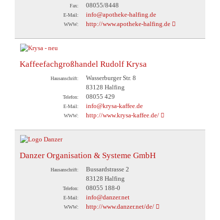
08055/8448
Fax:
info@apotheke-halfing.de
E-Mail:
http://www.apotheke-halfing.de
WWW:
Kaffeefachgroßhandel Rudolf Krysa
Wasserburger Str. 8
Hausanschrift:
83128 Halfing
08055 429
Telefon:
info@krysa-kaffee.de
E-Mail:
http://www.krysa-kaffee.de/
WWW:
Danzer Organisation & Systeme GmbH
Bussardstrasse 2
Hausanschrift:
83128 Halfing
08055 188-0
Telefon:
info@danzer.net
E-Mail:
http://www.danzer.net/de/
WWW: