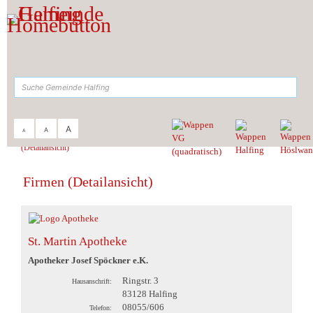
Zum Inhalt
,
zur Navigation
oder
zur Startseite
springen.
suchen
A
A
A
Sie sind hier:
Gemeinde Halfing
>
Standort & Gewerbe
>
Firmen
>
Firmen
(Detailansicht)
Firmen (Detailansicht)
St. Martin Apotheke
Apotheker Josef Spöckner e.K.
Ringstr. 3
Hausanschrift:
83128 Halfing
08055/606
Telefon: