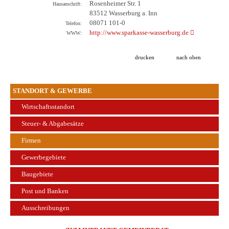
Rosenheimer Str. 1
Hausanschrift:
83512 Wasserburg a. Inn
08071 101-0
Telefon:
http://www.sparkasse-wasserburg.de
WWW:
drucken
nach oben
STANDORT & GEWERBE
Wirtschaftsstandort
Steuer- & Abgabesätze
Firmen
Gewerbegebiete
Baugebiete
Post und Banken
Ausschreibungen