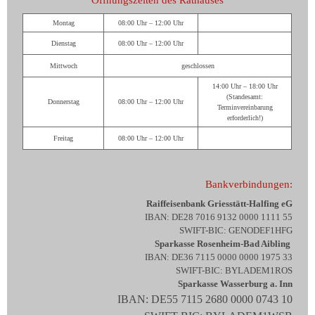
Montag
08:00 Uhr – 12:00 Uhr
Dienstag
08:00 Uhr – 12:00 Uhr
Mittwoch
geschlossen
14:00 Uhr – 18:00 Uhr
(Standesamt:
Donnerstag
08:00 Uhr – 12:00 Uhr
Terminvereinbarung
erforderlich!)
Freitag
08:00 Uhr – 12:00 Uhr
Bankverbindungen:
Raiffeisenbank Griesstätt-Halfing eG
IBAN: DE28 7016 9132 0000 1111 55
SWIFT-BIC: GENODEF1HFG
Sparkasse Rosenheim-Bad Aibling
IBAN: DE36 7115 0000 0000 1975 33
SWIFT-BIC: BYLADEM1ROS
Sparkasse Wasserburg a. Inn
IBAN: DE55 7115 2680 0000 0743 10